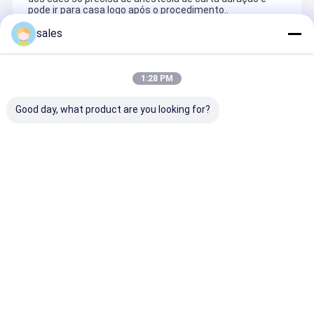
pode ir para casa logo após o procedimento..
sales
Recommended Products
1:28 PM
Good day, what product are you looking for?
Melhor preço
Melhor preço
Melhor preço
Melhor pr
Casa
Mapa do Site
Fale Conosco
Mapa do Site
Política de Privacidade